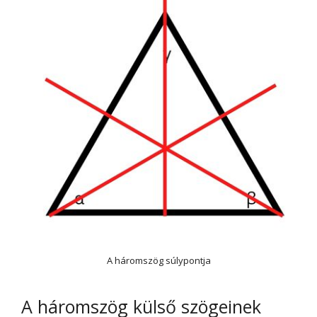
A háromszög súlypontja
A háromszög külső szögeinek