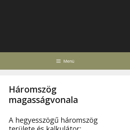
Menü
Háromszög
magasságvonala
A hegyesszögű háromszög
területe és kalkulátor: