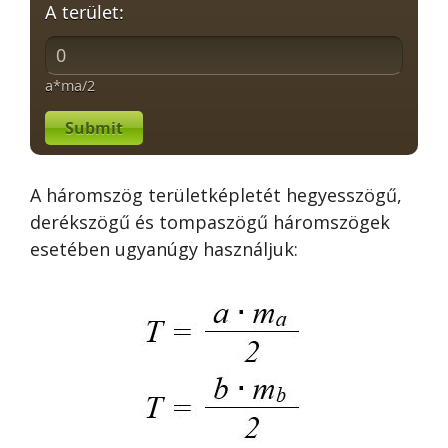
A terület:
a*ma/2
Submit
A háromszög területképletét hegyesszögű,
derékszögű és tompaszögű háromszögek
esetében ugyanúgy használjuk: