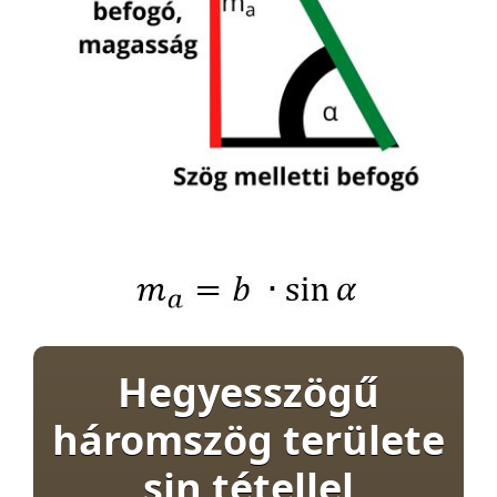
Hegyesszögű
háromszög területe
sin tétellel