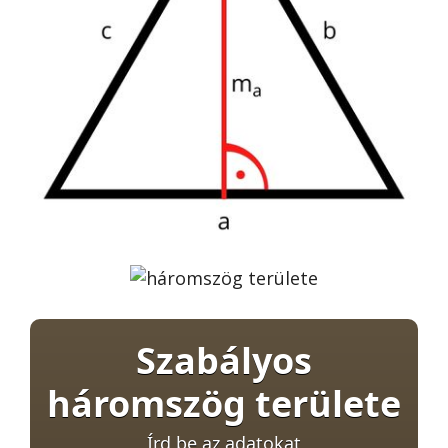
Szabályos
háromszög területe
Írd be az adatokat