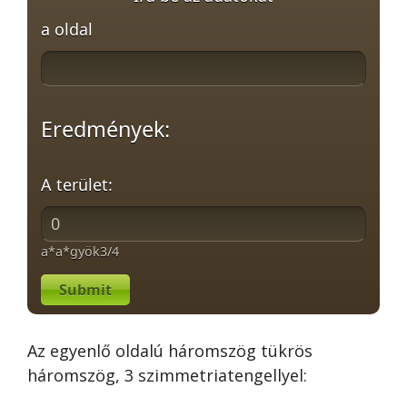
a oldal
Eredmények:
A terület:
a*a*gyök3/4
Submit
Az egyenlő oldalú háromszög tükrös
háromszög, 3 szimmetriatengellyel: