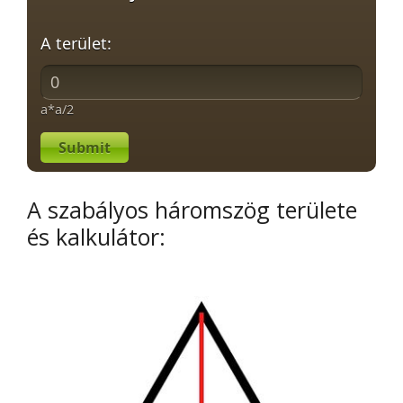
A terület:
a*a/2
Submit
A szabályos háromszög területe
és kalkulátor: