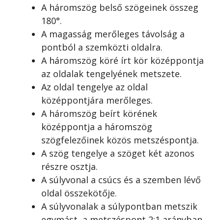
A háromszög belső szögeinek összeg
180°.
A magasság merőleges távolság a
pontból a szemközti oldalra.
A háromszög köré írt kör középpontja
az oldalak tengelyének metszete.
Az oldal tengelye az oldal
középpontjára merőleges.
A háromszög beírt körének
középpontja a háromszög
szögfelezőinek közös metszéspontja.
A szög tengelye a szöget két azonos
részre osztja.
A súlyvonal a csúcs és a szemben lévő
oldal összekötője.
A súlyvonalak a súlypontban metszik
egymást, a metszéspont 2:1 arányban