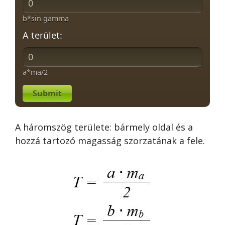
b*sin gamma
A terület:
a*ma/2
Submit
A háromszög területe: bármely oldal és a
hozzá tartozó magasság szorzatának a fele.