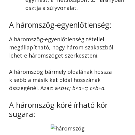
osztja a súlyvonalat.
A háromszög-egyenlőtlenség:
A háromszög-egyenlőtlenség tétellel
megállapítható, hogy három szakaszból
lehet-e háromszöget szerkeszteni.
A háromszög bármely oldalának hossza
kisebb a másik két oldal hosszának
összegénél. Azaz: a
<b+c; b<a+c; c<b+a
.
A háromszög köré írható kör
sugara: