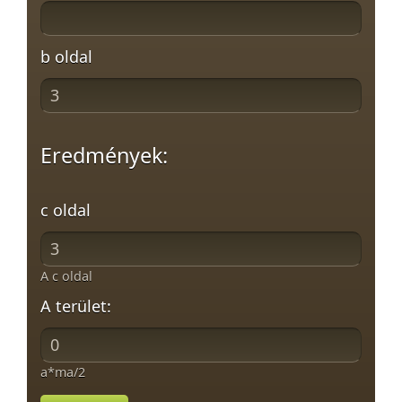
b oldal
Eredmények:
c oldal
A c oldal
A terület:
a*ma/2