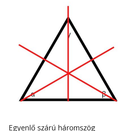
Egyenlő szárú háromszög