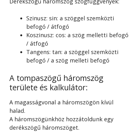
Derékszögű háromszög szögfüggvények:
Szinusz: sin: a szöggel szemközti
befogó / átfogó
Koszinusz: cos: a szög melletti befogó
/ átfogó
Tangens: tan: a szöggel szemközti
befogó / a szög melleti befogó
A tompaszögű háromszög
területe és kalkulátor:
A magasságvonal a háromszögön kívül
halad.
A háromszögünkhöz hozzátoldunk egy
derékszögű háromszöget.