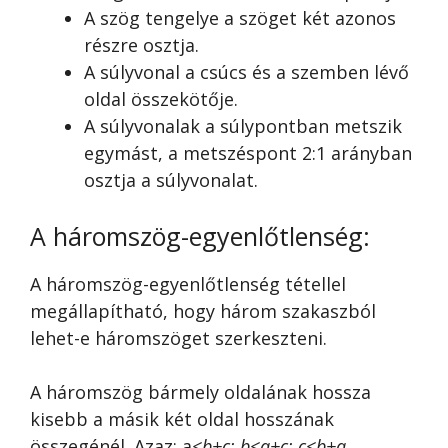
A szög tengelye a szöget két azonos
részre osztja.
A súlyvonal a csúcs és a szemben lévő
oldal összekötője.
A súlyvonalak a súlypontban metszik
egymást, a metszéspont 2:1 arányban
osztja a súlyvonalat.
A háromszög-egyenlőtlenség:
A háromszög-egyenlőtlenség tétellel
megállapítható, hogy három szakaszból
lehet-e háromszöget szerkeszteni.
A háromszög bármely oldalának hossza
kisebb a másik két oldal hosszának
összegénél. Azaz: a
<b+c; b<a+c; c<b+a
.