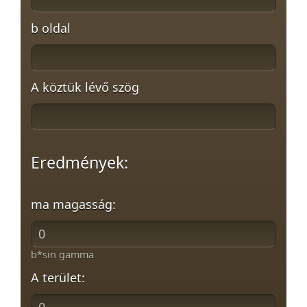
b oldal
A köztük lévő szög
Eredmények:
ma magasság:
b*sin gamma
A terület: