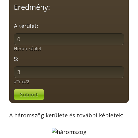
Eredmény:
A terület:
Héron képlet
S:
a*ma/2
Submit
A háromszög kerülete és további képletek: