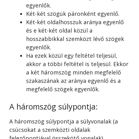
egyenlők.
Két-két szögük páronként egyenlő.
Két-két oldalhosszuk aránya egyenlő
és e két-két oldal közül a
hosszabbikkal szemközt lévő szögek
egyenlők.
Ha ezek közül egy feltétel teljesül,
akkor a többi feltétel is teljesül. Ekkor
a két háromszög minden megfelelő
szakaszának az aránya egyenlő és a
megfelelő szögek egyenlők.
A háromszög súlypontja:
A háromszög súlypontja a súlyvonalak (a
csúcsokat a szemközti oldalak
felezőpontjával összekötő vonalak)