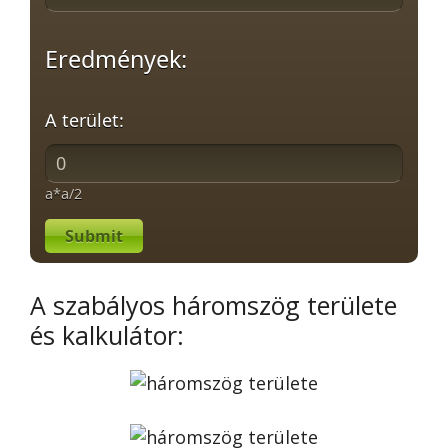
Eredmények:
A terület:
a*a/2
Submit
A szabályos háromszög területe
és kalkulátor: