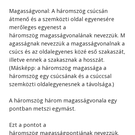
Magasságvonal: A háromszög csúcsán
átmenő és a szemközti oldal egyenesére
merőleges egyenest a
háromszög magasságvonalának nevezzük. M
agasságnak nevezzük a magasságvonalnak a
csúcs és az oldalegyenes közé eső szakaszát,
illetve ennek a szakasznak a hosszát.
(Másképp: a háromszög magassága a
háromszög egy csúcsának és a csúccsal
szemközti oldalegyenesnek a távolsága.)
A háromszög három magasságvonala egy
pontban metszi egymást.
Ezt a pontot a
háromszög magasságpontjának nevezzük.