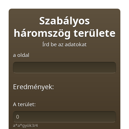
Szabályos
háromszög területe
Írd be az adatokat
a oldal
Eredmények:
A terület:
a*a*gyök3/4