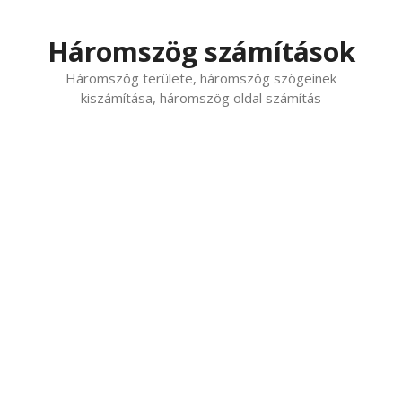
Kilépés
a
Háromszög számítások
tartalomba
Háromszög területe, háromszög szögeinek
kiszámítása, háromszög oldal számítás