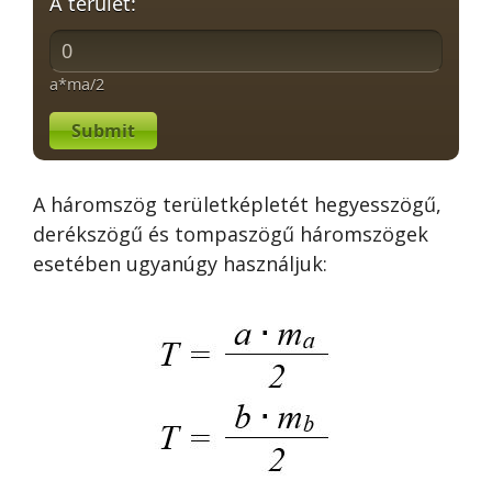
A terület:
a*ma/2
Submit
A háromszög területképletét hegyesszögű,
derékszögű és tompaszögű háromszögek
esetében ugyanúgy használjuk: