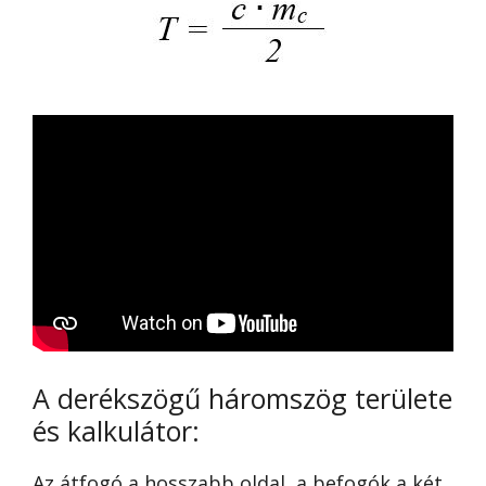
A derékszögű háromszög területe
és kalkulátor:
Az átfogó a hosszabb oldal, a befogók a két