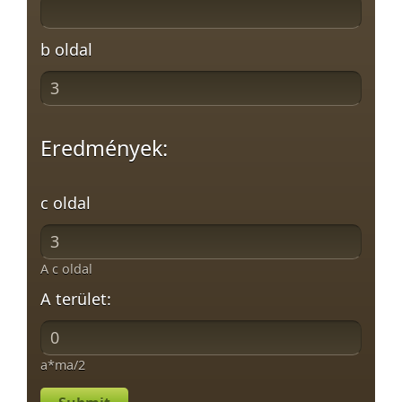
b oldal
Eredmények:
c oldal
A c oldal
A terület:
a*ma/2