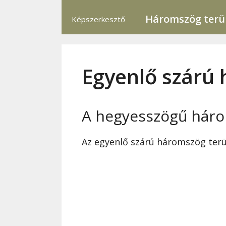
Háromszög terül
Képszerkesztő
Egyenlő szárú
A hegyesszögű három
Az egyenlő szárú háromszög terül