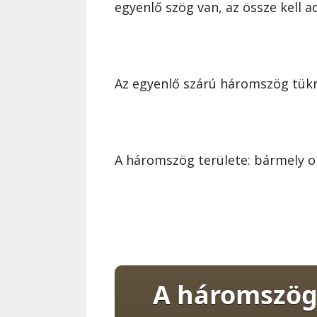
egyenlő szög van, az össze kell ad
Az egyenlő szárú háromszög tük
A háromszög területe: bármely ol
A háromszög