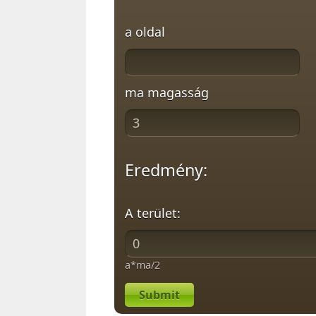
a oldal
ma magasság
Eredmény:
A terület:
a*ma/2
Submit