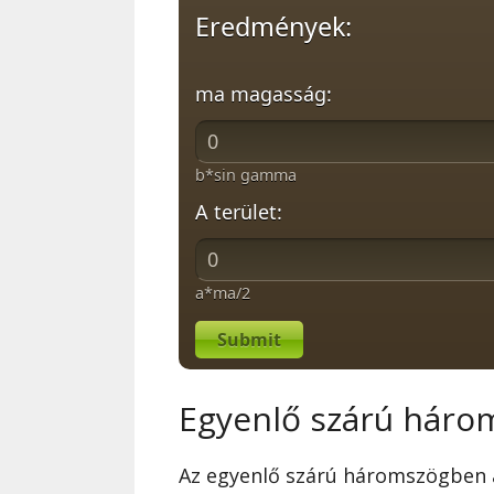
Eredmények:
ma magasság:
b*sin gamma
A terület:
a*ma/2
Submit
Egyenlő szárú három
Az egyenlő szárú háromszögben a