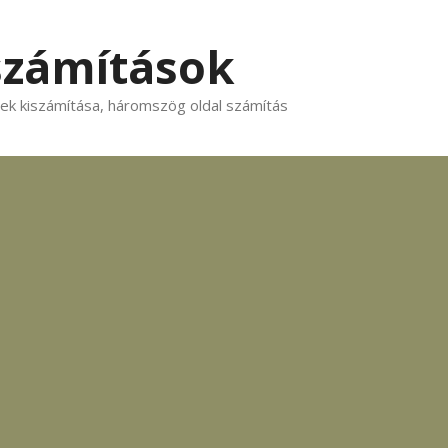
számítások
k kiszámítása, háromszög oldal számítás