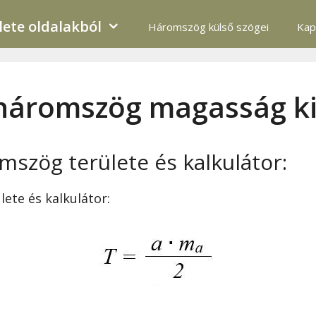
ete oldalakból
Háromszög külső szögei
Kap
 háromszög magasság k
szög területe és kalkulátor:
ete és kalkulátor: