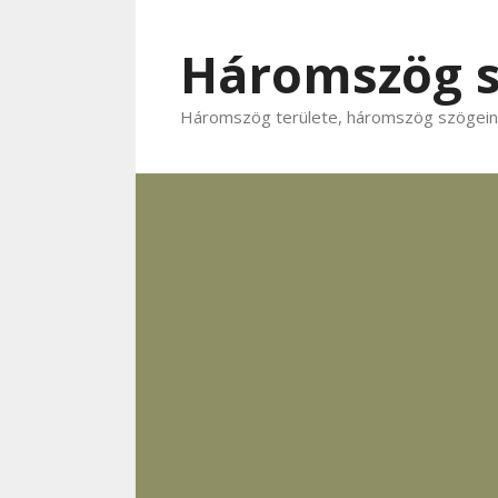
Kilépés
a
Háromszög 
tartalomba
Háromszög területe, háromszög szögeine