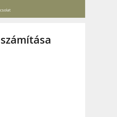
csolat
iszámítása