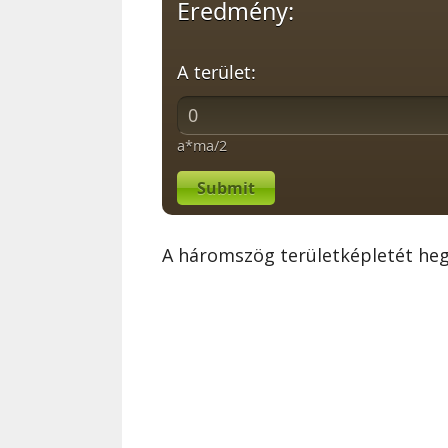
Eredmény:
A terület:
a*ma/2
Submit
A háromszög területképletét he