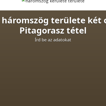
háromszög területe két o
Pitagorasz tétel
Írd be az adatokat