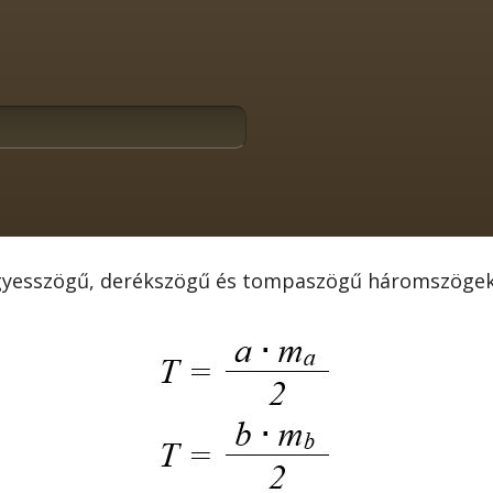
gyesszögű, derékszögű és tompaszögű háromszögek