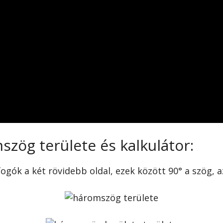
zög területe és kalkulátor:
fogók a két rövidebb oldal, ezek között 90° a szög, 