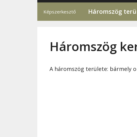
Háromszög terül
Képszerkesztő
Háromszög ker
A háromszög területe: bármely ol