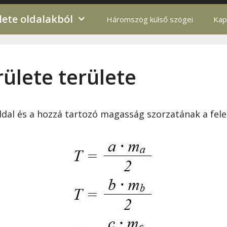
ete oldalakból
Háromszög külső szögei
Kap
ülete területe
dal és a hozzá tartozó magasság szorzatának a fele