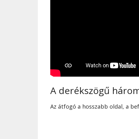
A derékszögű hároms
Az átfogó a hosszabb oldal, a be