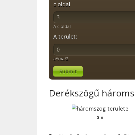
c oldal
A c oldal
A terület:
a*ma/2
Submit
Derékszögű hároms
Sin