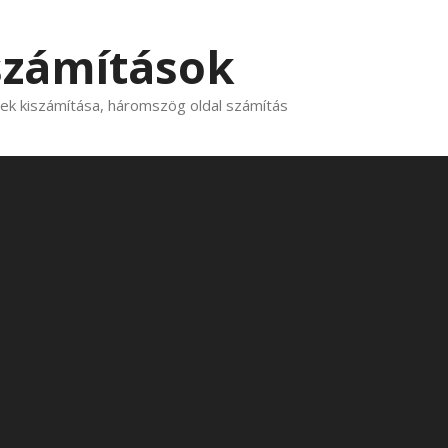
számítások
k kiszámítása, háromszög oldal számítás