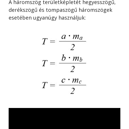
A háromszög területképletét hegyesszögű,
derékszögű és tompaszögű háromszögek
esetében ugyanúgy használjuk: