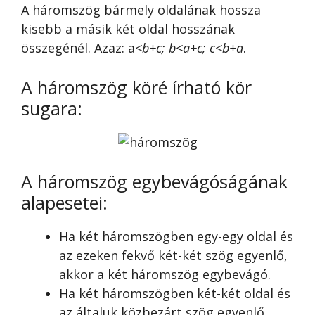
A háromszög bármely oldalának hossza
kisebb a másik két oldal hosszának
összegénél. Azaz: a
<b+c; b<a+c; c<b+a
.
A háromszög köré írható kör
sugara:
A háromszög egybevágóságának
alapesetei:
Ha két háromszögben egy-egy oldal és
az ezeken fekvő két-két szög egyenlő,
akkor a két háromszög egybevágó.
Ha két háromszögben két-két oldal és
az általuk közbezárt szög egyenlő,