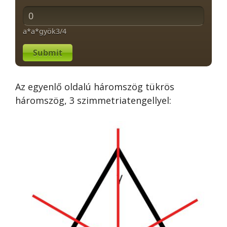
a*a*gyök3/4
Submit
Az egyenlő oldalú háromszög tükrös
háromszög, 3 szimmetriatengellyel: