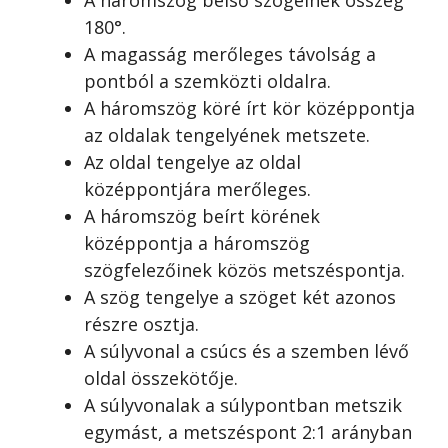
A háromszög belső szögeinek összeg
180°.
A magasság merőleges távolság a
pontból a szemközti oldalra.
A háromszög köré írt kör középpontja
az oldalak tengelyének metszete.
Az oldal tengelye az oldal
középpontjára merőleges.
A háromszög beírt körének
középpontja a háromszög
szögfelezőinek közös metszéspontja.
A szög tengelye a szöget két azonos
részre osztja.
A súlyvonal a csúcs és a szemben lévő
oldal összekötője.
A súlyvonalak a súlypontban metszik
egymást, a metszéspont 2:1 arányban