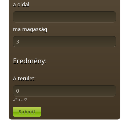
a oldal
ma magasság
Eredmény:
A terület:
a*ma/2
Submit