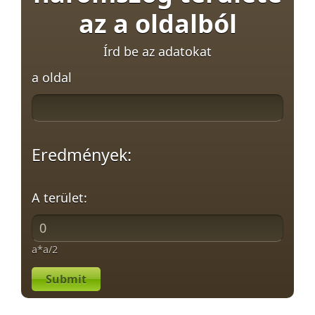
az a oldalból
Írd be az adatokat
a oldal
Eredmények:
A terület:
a*a/2
Submit