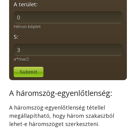
A terület:
Héron képlet
S:
a*ma/2
Submit
A háromszög-egyenlőtlenség:
A háromszög-egyenlőtlenség tétellel
megállapítható, hogy három szakaszból
lehet-e háromszöget szerkeszteni.