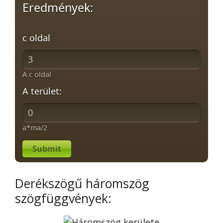
Eredmények:
c oldal
A c oldal
A terület:
a*ma/2
Submit
Derékszögű háromszög
szögfüggvények: