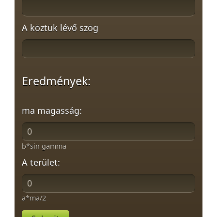
A köztük lévő szög
Eredmények:
ma magasság:
b*sin gamma
A terület:
a*ma/2