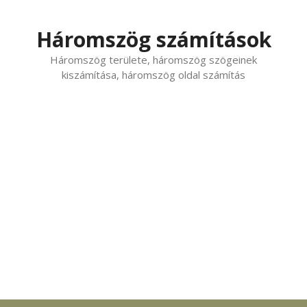
Kilépés
a
Háromszög számítások
tartalomba
Háromszög területe, háromszög szögeinek
kiszámítása, háromszög oldal számítás