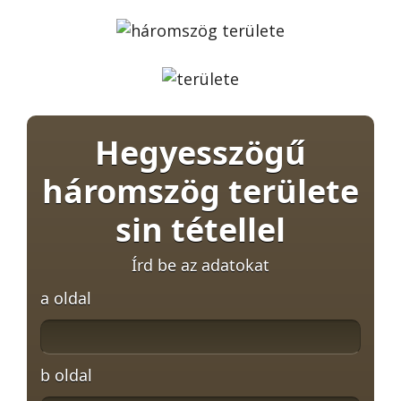
Hegyesszögű
háromszög területe
sin tétellel
Írd be az adatokat
a oldal
b oldal