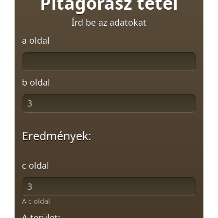
Pitagorasz tétel
Írd be az adatokat
a oldal
b oldal
Eredmények:
c oldal
A c oldal
A terület: