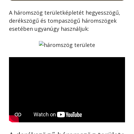
A háromszög területképletét hegyesszögű,
derékszögű és tompaszögű háromszögek
esetében ugyanúgy használjuk: