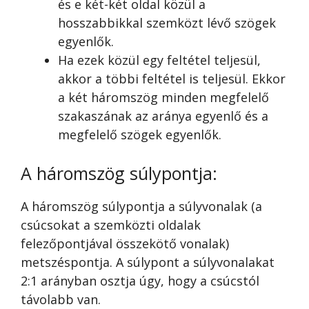
és e két-két oldal közül a
hosszabbikkal szemközt lévő szögek
egyenlők.
Ha ezek közül egy feltétel teljesül,
akkor a többi feltétel is teljesül. Ekkor
a két háromszög minden megfelelő
szakaszának az aránya egyenlő és a
megfelelő szögek egyenlők.
A háromszög súlypontja:
A háromszög súlypontja a súlyvonalak (a
csúcsokat a szemközti oldalak
felezőpontjával összekötő vonalak)
metszéspontja. A súlypont a súlyvonalakat
2:1 arányban osztja úgy, hogy a csúcstól
távolabb van.