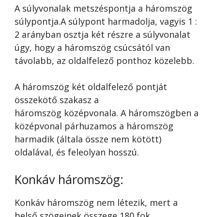
A súlyvonalak metszéspontja a háromszög
súlypontja.A súlypont harmadolja, vagyis 1 :
2 arányban osztja két részre a súlyvonalat
úgy, hogy a háromszög csúcsától van
távolabb, az oldalfelező ponthoz közelebb.
A háromszög két oldalfelező pontját
összekötő szakasz a
háromszög középvonala. A háromszögben a
középvonal párhuzamos a háromszög
harmadik (általa össze nem kötött)
oldalával, és feleolyan hosszú.
Konkáv háromszög:
Konkáv háromszög nem létezik, mert a
belső szögeinek összege 180 fok.