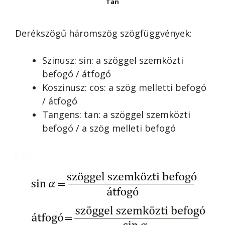
Tan
Derékszögű háromszög szögfüggvények:
Szinusz: sin: a szöggel szemközti
befogó / átfogó
Koszinusz: cos: a szög melletti befogó
/ átfogó
Tangens: tan: a szöggel szemközti
befogó / a szög melleti befogó