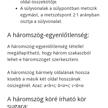
oldal összekötője.
A súlyvonalak a súlypontban metszik
egymást, a metszéspont 2:1 arányban
osztja a súlyvonalat.
A háromszög-egyenlőtlenség:
A háromszög-egyenlőtlenség tétellel
megállapítható, hogy három szakaszból
lehet-e háromszöget szerkeszteni.
A háromszög bármely oldalának hossza
kisebb a másik két oldal hosszának
összegénél. Azaz: a
<b+c; b<a+c; c<b+a
.
A háromszög köré írható kör
sugara: