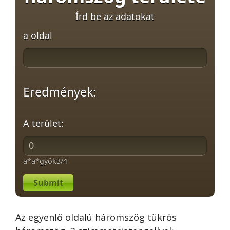
Írd be az adatokat
a oldal
Eredmények:
A terület:
a*a*gyök3/4
Submit
Az egyenlő oldalú háromszög tükrös