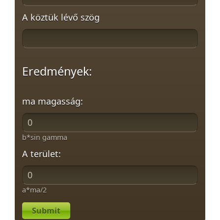
A köztük lévő szög
Eredmények:
ma magasság:
b*sin gamma
A terület:
a*ma/2
Submit