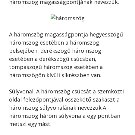
háromszög magasságpontjának nevezzük.
A háromszög magasságpontja hegyesszögű
háromszög esetében a háromszög
belsejében, derékszögű háromszög
esetében a derékszögű csúcsban,
tompaszögű háromszög esetében a
háromszögön kívüli síkrészben van.
Súlyvonal: A háromszög csúcsát a szemközti
oldal felezőpontjával összekötő szakaszt a
háromszög súlyvonalának nevezzük.A
háromszög három súlyvonala egy pontban
metszi egymást.