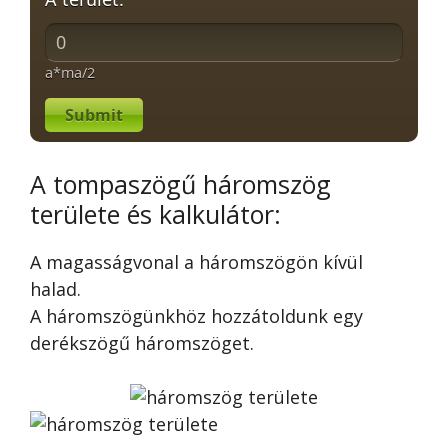
a*ma/2
Submit
A tompaszögű háromszög
területe és kalkulátor:
A magasságvonal a háromszögön kívül
halad.
A háromszögünkhöz hozzátoldunk egy
derékszögű háromszöget.