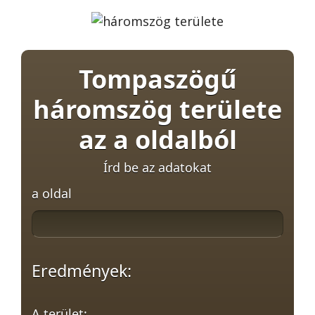
Tompaszögű
háromszög területe
az a oldalból
Írd be az adatokat
a oldal
Eredmények:
A terület: