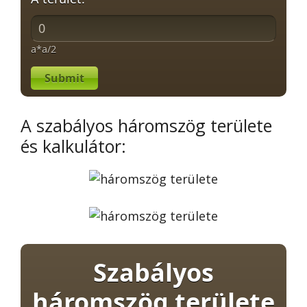
a*a/2
Submit
A szabályos háromszög területe
és kalkulátor:
Szabályos
háromszög területe