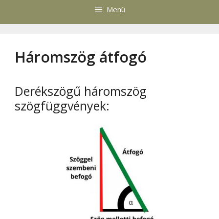
Menü
Háromszög átfogó
Derékszögű háromszög
szögfüggvények: