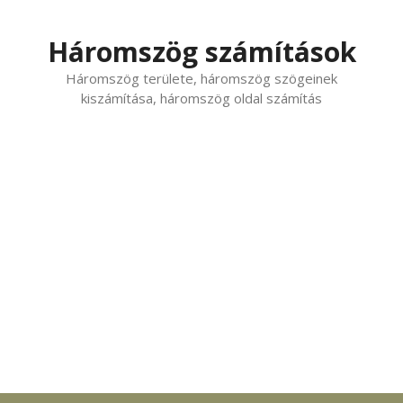
Kilépés
a
Háromszög számítások
tartalomba
Háromszög területe, háromszög szögeinek
kiszámítása, háromszög oldal számítás