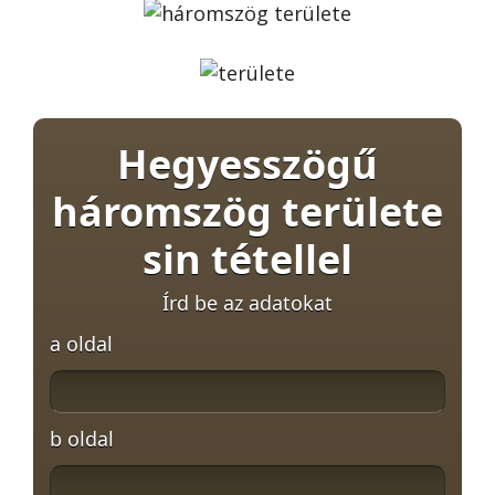
Hegyesszögű
háromszög területe
sin tétellel
Írd be az adatokat
a oldal
b oldal