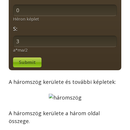
Héron képlet
S:
a*ma/2
Submit
A háromszög kerülete és további képletek:
A háromszög kerülete a három oldal
összege.